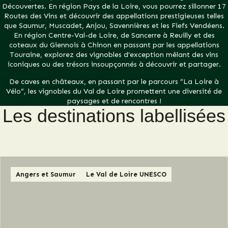
Découvertes. En région Pays de la Loire, vous pourrez sillonner 17
Routes des Vins et découvrir des appellations prestigieuses telles
que Saumur, Muscadet, Anjou, Savennières et les Fiefs Vendéens.
En région Centre-Val-de Loire, de Sancerre à Reuilly et des
coteaux du Giennois à Chinon en passant par les appellations
Touraine, explorez des vignobles d’exception mêlant des vins
iconiques ou des trésors insoupçonnés à découvrir et partager.
De caves en châteaux, en passant par le parcours “La Loire à
Vélo”, les vignobles du Val de Loire promettent une diversité de
paysages et de rencontres !
Les destinations labellisées
Angers et Saumur
Le Val de Loire UNESCO