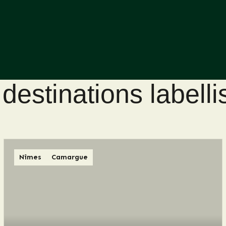
destinations labell
Nîmes
Camargue