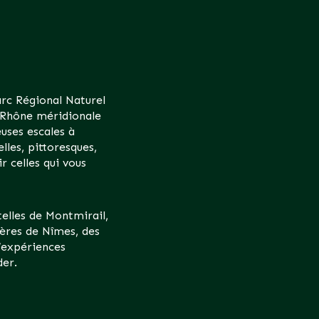
arc Régional Naturel
u Rhône méridionale
uses escales à
lles, pittoresques,
r celles qui vous
elles de Montmirail,
ières de Nîmes, des
d’expériences
der.