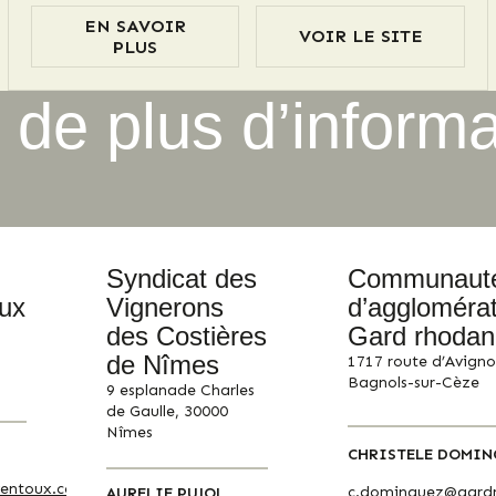
proposant une variété de Crus des Côtes du Rhône et
EN SAVOIR
VOIR LE SITE
de Vins Doux Naturels pour satisfaire tous les palais.
PLUS
Une escapade en ces lieux promet une aventure
unique, où chaque instant est source d'émerveillement.
 de plus d’informa
Syndicat des
Communaut
ux
Vignerons
d’agglomérat
des Costières
Gard rhodan
de Nîmes
1717 route d’Avigno
Bagnols-sur-Cèze
9 esplanade Charles
de Gaulle, 30000
Nîmes
CHRISTELE DOMIN
entoux.com
c.dominguez@gardr
AURELIE PUJOL