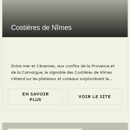
Costières de Nîmes
Entre mer et Cévennes, aux confins de la Provence et
de la Camargue, le vignoble des Costières de Nîmes
s’étend sur les plateaux et coteaux surplombant le
delta du Rhône et le littoral méditerranéen. C’est donc
un paysage intensément sudiste, bordé au nord par
EN SAVOIR
VOIR LE SITE
Nîmes et ses garrigues, qui vous attend.
PLUS