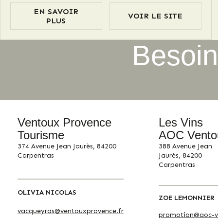
caractère, les paysages sont aussi expressifs que les
EN SAVOIR
VOIR LE SITE
vins produits. Chaque point de vue raconte une
PLUS
histoire, mêlant nature, patrimoine et tradition
viticole.
Besoin
Ventoux Provence
Les Vins
Tourisme
AOC Vento
374 Avenue Jean Jaurès, 84200
388 Avenue Jean
Carpentras
Jaurès, 84200
Carpentras
OLIVIA NICOLAS
ZOE LEMONNIER
vacqueyras@ventouxprovence.fr
promotion@aoc-v