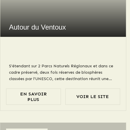
Autour du Ventoux
S’étendant sur 2 Parcs Naturels Régionaux et dans ce
cadre préservé, deux fois réserves de biosphères
classées par l’UNESCO, cette destination réunit une
communauté de vignerons qui élaborent des vins
reconnus pour leur fraîcheur, leur équilibre unique et
EN SAVOIR
VOIR LE SITE
leur diversité aromatique. Terre de défis et de plaisir,
PLUS
elle s’affirme comme une destination incontournable
pour les amateurs de nature, de culture et de
gastronomie.