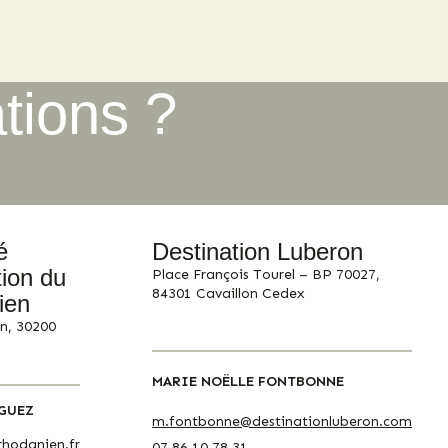
tions ?
é
Destination Luberon
ion du
Place François Tourel – BP 70027,
84301 Cavaillon Cedex
ien
n, 30200
MARIE NOËLLE FONTBONNE
GUEZ
m.fontbonne@destinationluberon.com
hodanien.fr
07 86 10 78 31