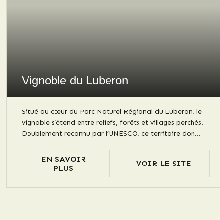
Vignoble du Luberon
Situé au cœur du Parc Naturel Régional du Luberon, le
vignoble s’étend entre reliefs, forêts et villages perchés.
Doublement reconnu par l’UNESCO, ce territoire donne
naissance à des vins rouges, rosés et blancs, frais,
élégants et aromatiques. Une destination viticole à
EN SAVOIR
VOIR LE SITE
explorer au fil des saisons grâce à la douceur de son
PLUS
climat méditerranéen.